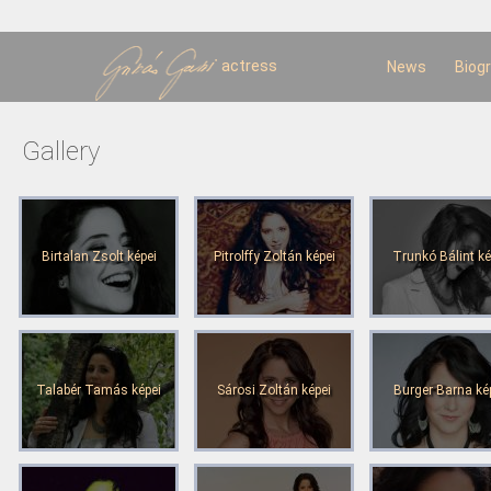
Sk
m
c
actress
News
Biog
Gallery
Birtalan Zsolt képei
Pitrolffy Zoltán képei
Trunkó Bálint ké
Talabér Tamás képei
Sárosi Zoltán képei
Burger Barna ké