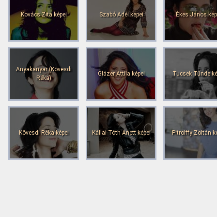
Kovács Zita képei
Szabó Adél képei
Ékes János kép
Anyakanyar (Kövesdi
Glázer Attila képei
Tucsek Tünde ké
Réka)
Kövesdi Réka képei
Kállai-Tóth Anett képei
Pitrolffy Zoltán k