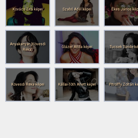
Kovács Zita képei
Szabó Adél képei
Ékes János kép
Anyakanyar (Kövesdi
Glázer Attila képei
Tucsek Tünde ké
Réka)
Kövesdi Réka képei
Kállai-Tóth Anett képei
Pitrolffy Zoltán k