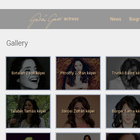
Sk
m
c
actress
News
Biog
Gallery
Birtalan Zsolt képei
Pitrolffy Zoltán képei
Trunkó Bálint ké
Talabér Tamás képei
Sárosi Zoltán képei
Burger Barna ké