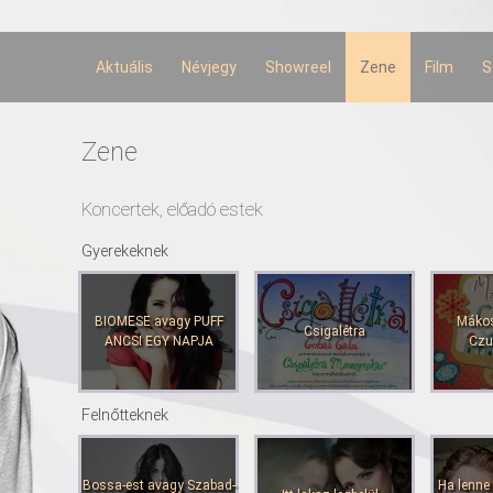
Ugrás a
tartalomra
Aktuális
Névjegy
Showreel
Zene
Film
S
Zene
Koncertek, előadó estek
Gyerekeknek
BIOMESE avagy PUFF
Mákos
Csigalétra
ANCSI EGY NAPJA
Czu
Felnőtteknek
Bossa-est avagy Szabad-
Ha lenne 