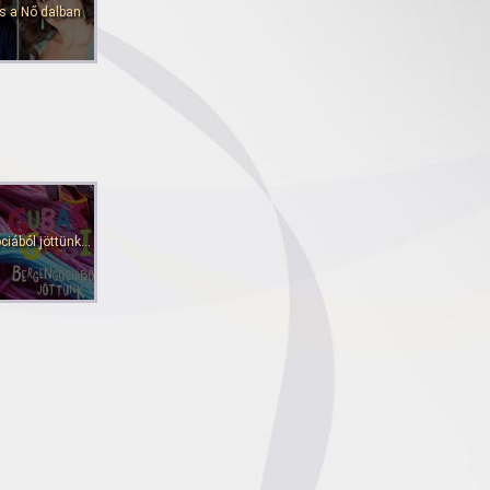
 és a Nő dalban
iából jöttünk...