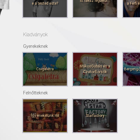
Itt laksz legbelül...
e a tested este?
a Férfi
Kiadványok
Gyerekeknek
MákosGubás és a
Csigalétra
Bergengóc
CzutorBorsók
Felnőtteknek
Így énekelünk mi
Starfactory