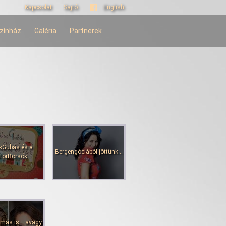
Kapcsolat
Sajtó
English
zínház
Galéria
Partnerek
Gubás és a
Bergengóciából jöttünk...
torBorsók
más is... avagy