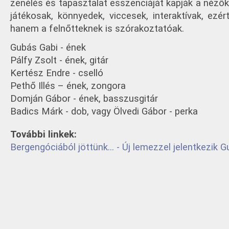
zenélés és tapasztalat esszenciáját kapják a nézők 
játékosak, könnyedek, viccesek, interaktívak, ezé
hanem a felnőtteknek is szórakoztatóak.
Gubás Gabi - ének
Pálfy Zsolt - ének, gitár
Kertész Endre - cselló
Pethő Illés – ének, zongora
Domján Gábor - ének, basszusgitár
Badics Márk - dob, vagy Ölvedi Gábor - perka
További linkek:
Bergengóciából jöttünk... - Új lemezzel jelentkezik 