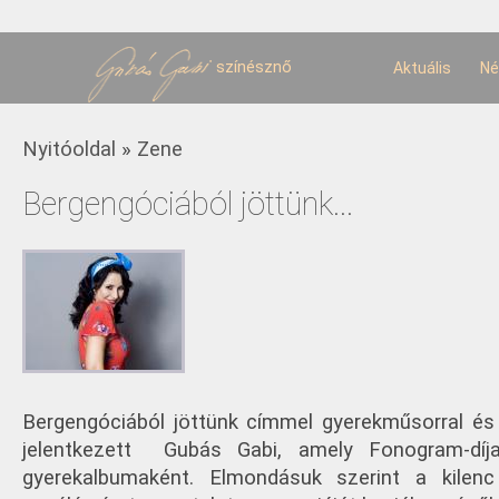
U
t
színésznő
Aktuális
Né
Jelenlegi hely
Nyitóoldal
»
Zene
Bergengóciából jöttünk...
Bergengóciából jöttünk címmel gyerekműsorral és
jelentkezett Gubás Gabi, amely Fonogram-díj
gyerekalbumaként. Elmondásuk szerint a kilen