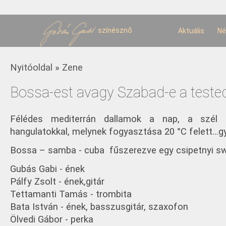
U
t
színésznő
Aktuális
Né
Jelenlegi hely
Nyitóoldal
»
Zene
Bossa-est avagy Szabad-e a teste
Félédes mediterrán dallamok a nap, a szél é
hangulatokkal, melynek fogyasztása 20 °C felett...gy
Bossa – samba - cuba fűszerezve egy csipetnyi sw
Gubás Gabi - ének
Pálfy Zsolt - ének,gitár
Tettamanti Tamás - trombita
Bata István - ének, basszusgitár, szaxofon
Ölvedi Gábor - perka