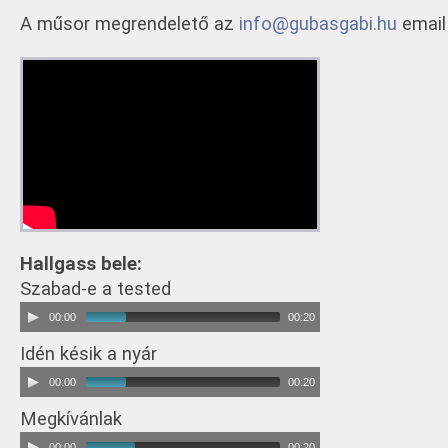
A műsor megrendelető az
info@gubasgabi.hu
email
Hallgass bele:
Szabad-e a tested
00:00
00:20
Idén késik a nyár
00:00
00:20
Megkívánlak
00:00
00:20