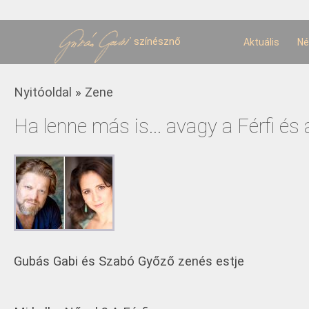
U
t
színésznő
Aktuális
Né
Jelenlegi hely
Nyitóoldal
»
Zene
Ha lenne más is... avagy a Férfi és
Gubás Gabi és Szabó Győző zenés estje