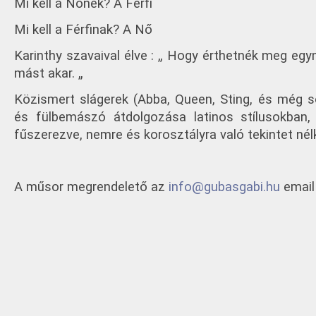
Mi kell a Nőnek? A Férfi
Mi kell a Férfinak? A Nő
Karinthy szavaival élve : „ Hogy érthetnék meg egy
mást akar. „
Közismert slágerek (Abba, Queen, Sting, és még
és fülbemászó átdolgozása latinos stílusokban,
fűszerezve, nemre és korosztályra való tekintet nél
A műsor megrendelető az
info@gubasgabi.hu
email