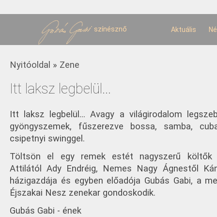
U
t
színésznő
Aktuális
Né
Jelenlegi hely
Nyitóoldal
»
Zene
Itt laksz legbelül...
Itt laksz legbelül... Avagy a világirodalom legsze
gyöngyszemek, fűszerezve bossa, samba, cub
csipetnyi swinggel.
Töltsön el egy remek estét nagyszerű költők 
Attilától Ady Endréig, Nemes Nagy Ágnestől Kán
házigazdája és egyben előadója Gubás Gabi, a med
Éjszakai Nesz zenekar gondoskodik.
Gubás Gabi - ének