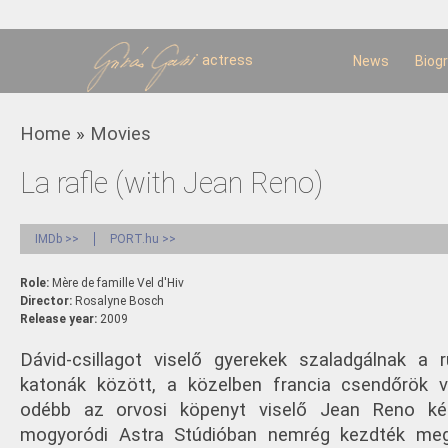
Sk
m
c
actress
News
Biog
You are here
Home
»
Movies
La rafle (with Jean Reno)
IMDb >>
PORT.hu >>
Role:
Mère de famille Vel d'Hiv
Director:
Rosalyne Bosch
Release year:
2009
Dávid-csillagot viselő gyerekek szaladgálnak a 
katonák között, a közelben francia csendőrök ver
odébb az orvosi köpenyt viselő Jean Reno ké
mogyoródi Astra Stúdióban nemrég kezdték meg