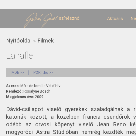
U
t
színésznő
Aktuális
Né
Jelenlegi hely
Nyitóoldal
»
Filmek
La rafle
IMDb >>
PORT.hu >>
Szerep:
Mère de famille Vel d'Hiv
Rendező:
Rosalyne Bosch
Megjelenés éve:
2009
Dávid-csillagot viselő gyerekek szaladgálnak a 
katonák között, a közelben francia csendőrök ver
odébb az orvosi köpenyt viselő Jean Reno ké
mogyoródi Astra Stúdióban nemrég kezdték meg