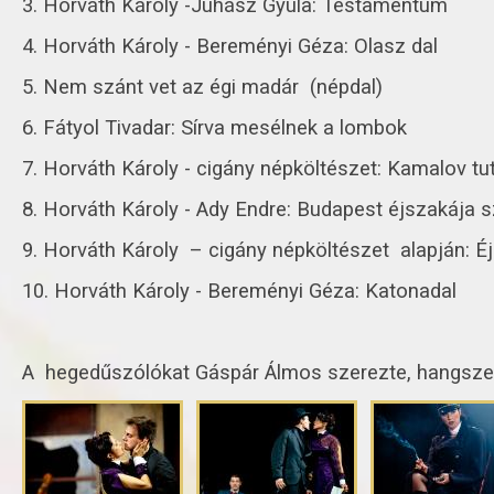
3. Horváth Károly -Juhász Gyula: Testamentum
4. Horváth Károly - Bereményi Géza: Olasz dal
5. Nem szánt vet az égi madár (népdal)
6. Fátyol Tivadar: Sírva mesélnek a lombok
7. Horváth Károly - cigány népköltészet: Kamalov tut
8. Horváth Károly - Ady Endre: Budapest éjszakája s
9. Horváth Károly – cigány népköltészet alapján: É
10. Horváth Károly - Bereményi Géza: Katonadal
A hegedűszólókat Gáspár Álmos szerezte, hangszer