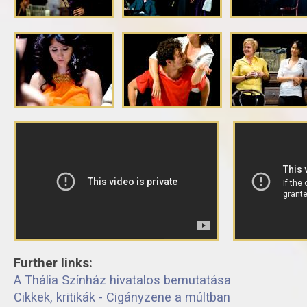
Further links:
A Thália Színház hivatalos bemutatása
Cikkek, kritikák - Cigányzene a múltban