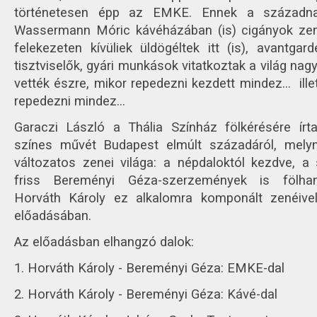
történetesen épp az EMKE. Ennek a századna
Wassermann Móric kávéházában (is) cigányok zen
felekezeten kívüliek üldögéltek itt (is), avantga
tisztviselők, gyári munkások vitatkoztak a világ na
vették észre, mikor repedezni kezdett mindez… ille
repedezni mindez…
Garaczi László a Thália Színház fölkérésére írt
színes művét Budapest elmúlt századáról, mely
változatos zenei világa: a népdaloktól kezdve, a 
friss Bereményi Géza-szerzemények is fölha
Horváth Károly ez alkalomra komponált zenéive
előadásában.
Az előadásban elhangzó dalok:
1. Horváth Károly - Bereményi Géza: EMKE-dal
2. Horváth Károly - Bereményi Géza: Kávé-dal