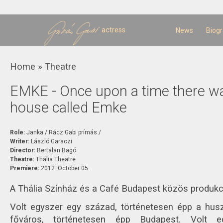
Sk
m
c
actress
News
Biog
You are here
Home
»
Theatre
EMKE - Once upon a time there wa
house called Emke
Role:
Janka / Rácz Gabi prímás /
Writer:
László Garaczi
Director:
Bertalan Bagó
Theatre:
Thália Theatre
Premiere:
2012. October 05.
A Thália Színház és a Café Budapest közös produkc
Volt egyszer egy század, történetesen épp a husz
főváros, történetesen épp Budapest. Volt e