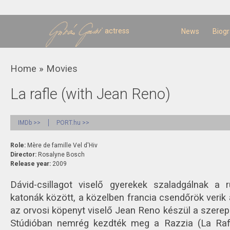
Sk
m
c
actress
News
Biog
You are here
Home
»
Movies
La rafle (with Jean Reno)
IMDb >>
PORT.hu >>
Role:
Mère de famille Vel d'Hiv
Director:
Rosalyne Bosch
Release year:
2009
Dávid-csillagot viselő gyerekek szaladgálnak a 
katonák között, a közelben francia csendőrök verik a
az orvosi köpenyt viselő Jean Reno készül a szerep
Stúdióban nemrég kezdték meg a Razzia (La Raff