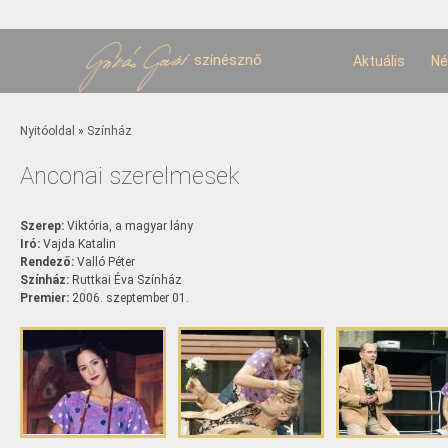
U
t
színésznő
Aktuális
Né
Jelenlegi hely
Nyitóoldal
»
Színház
Anconai szerelmesek
Szerep:
Viktória, a magyar lány
Iró:
Vajda Katalin
Rendező:
Valló Péter
Színház:
Ruttkai Éva Színház
Premier:
2006. szeptember 01.