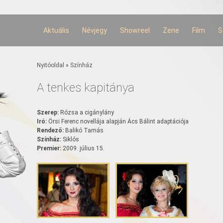
Ugrás a
tartalomra
Aktuális
Névjegy
Showreel
Zene
Film
S
Jelenlegi hely
Nyitóoldal
»
Színház
A tenkes kapitánya
Szerep:
Rózsa a cigánylány
Iró:
Örsi Ferenc novellája alapján Ács Bálint adaptációja
Rendező:
Balikó Tamás
Színház:
Siklós
Premier:
2009. július 15.