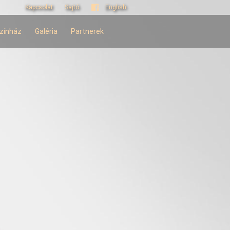
Kapcsolat
Sajtó
English
zínház
Galéria
Partnerek