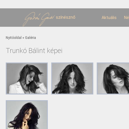
U
t
színésznő
Aktuális
Né
Jelenlegi hely
Nyitóoldal
»
Galéria
Trunkó Bálint képei