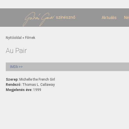
U
t
színésznő
Aktuális
Né
Jelenlegi hely
Nyitóoldal
»
Filmek
Au Pair
IMDb >>
Szerep:
Michelle the French Girl
Rendező:
Thomas L. Callaway
Megjelenés éve:
1999