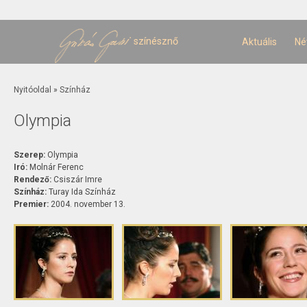
U
t
színésznő
Aktuális
Né
Jelenlegi hely
Nyitóoldal
»
Színház
Olympia
Szerep:
Olympia
Iró:
Molnár Ferenc
Rendező:
Csiszár Imre
Színház:
Turay Ida Színház
Premier:
2004. november 13.