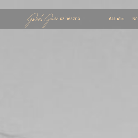
U
t
színésznő
Aktuális
Né