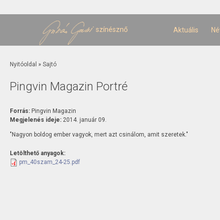
U
t
színésznő
Aktuális
Né
Jelenlegi hely
Nyitóoldal
»
Sajtó
Pingvin Magazin Portré
Forrás:
Pingvin Magazin
Megjelenés ideje:
2014. január 09.
"Nagyon boldog ember vagyok, mert azt csinálom, amit szeretek."
Letölthető anyagok:
pm_40szam_24-25.pdf