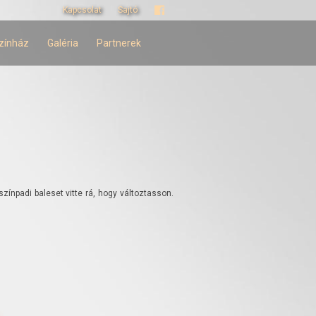
Kapcsolat
Sajtó
zínház
Galéria
Partnerek
színpadi baleset vitte rá, hogy változtasson.