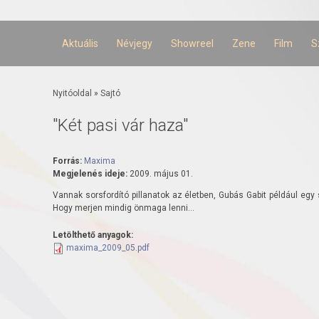
Ugrás a
tartalomra
Aktuális
Névjegy
Showreel
Zene
Film
S
Jelenlegi hely
Nyitóoldal
»
Sajtó
"Két pasi vár haza"
Forrás:
Maxima
Megjelenés ideje:
2009. május 01.
Vannak sorsfordító pillanatok az életben, Gubás Gabit például egy 
Hogy merjen mindig önmaga lenni...
Letölthető anyagok:
maxima_2009_05.pdf