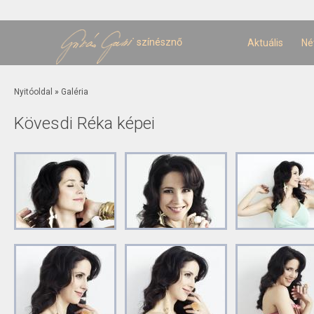
U
t
színésznő
Aktuális
Né
Jelenlegi hely
Nyitóoldal
»
Galéria
Kövesdi Réka képei