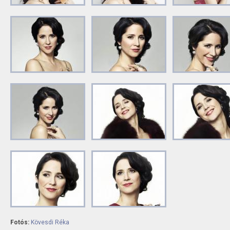
Fotós:
Kövesdi Réka