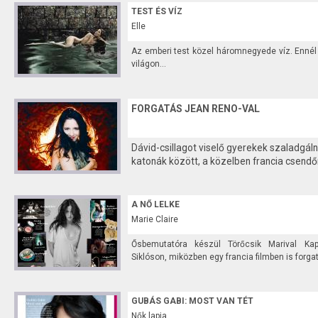
TEST ÉS VÍZ
Elle
Az emberi test közel háromnegyede víz. Ennél
világon...
FORGATÁS JEAN RENO-VAL
Dávid-csillagot viselő gyerekek szaladgál
katonák között, a közelben francia csendőrö
A NŐ LELKE
Marie Claire
Ősbemutatóra készül Törőcsik Marival Kap
Siklóson, miközben egy francia filmben is forgat.
GUBÁS GABI: MOST VAN TÉT
Nők lapja