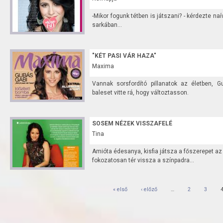
-Mikor fogunk tétben is játszani? - kérdezte naív
sarkában...
"KÉT PASI VÁR HAZA"
Maxima
Vannak sorsfordító pillanatok az életben, G
baleset vitte rá, hogy változtasson.
SOSEM NÉZEK VISSZAFELÉ
Tina
Amióta édesanya, kisfia játsza a főszerepet az 
fokozatosan tér vissza a színpadra...
Oldalak
« első
‹ előző
…
2
3