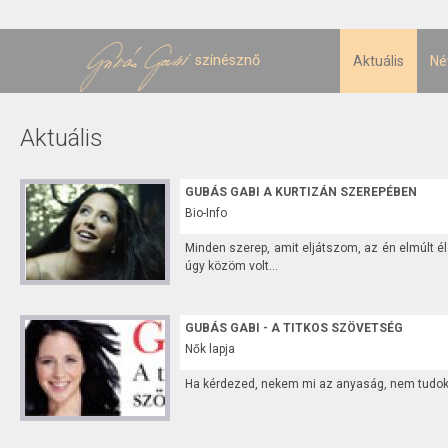
U
t
színésznő
Aktuális
Né
Aktuális
GUBÁS GABI A KURTIZÁN SZEREPÉBEN
Bio-Info
Minden szerep, amit eljátszom, az én elmúlt é
úgy közöm volt...
GUBÁS GABI - A TITKOS SZÖVETSÉG
Nők lapja
Ha kérdezed, nekem mi az anyaság, nem tudok r