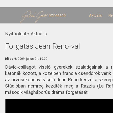
U
t
színésznő
Aktuális
Né
Jelenlegi hely
Nyitóoldal
»
Aktuális
Forgatás Jean Reno-val
Időpont:
2009. július 01. 10:00
Dávid-csillagot viselő gyerekek szaladgálnak a 
katonák között, a közelben francia csendőrök verik a
az orvosi köpenyt viselő Jean Reno készül a szerep
Stúdióban nemrég kezdték meg a Razzia (La Raff
második világháborús dráma forgatását.