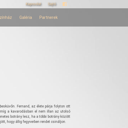
Kapcsolat
Sajtó
zínház
Galéria
Partnerek
lebesküvőn. Fernand, az élete párja folyton ott
, míg a kavarodásban el nem illan az utolsó
enetes botrány lesz, ha a többi botrány között
ött, hogy állig fegyverben rendet csináljon.