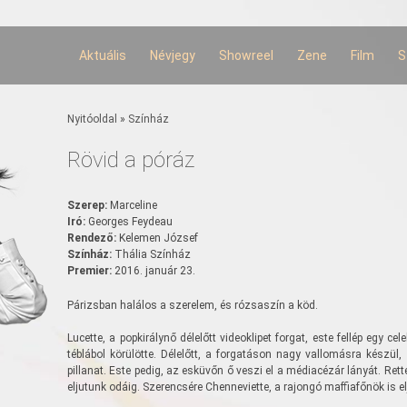
Ugrás a
tartalomra
Aktuális
Névjegy
Showreel
Zene
Film
S
Jelenlegi hely
Nyitóoldal
»
Színház
Rövid a póráz
Szerep:
Marceline
Iró:
Georges Feydeau
Rendező:
Kelemen József
Színház:
Thália Színház
Premier:
2016. január 23.
Párizsban halálos a szerelem, és rózsaszín a köd.
Lucette, a popkirálynő délelőtt videoklipet forgat, este fellép egy ce
téblábol körülötte. Délelőtt, a forgatáson nagy vallomásra készül
pillanat. Este pedig, az esküvőn ő veszi el a médiacézár lányát. Rett
eljutunk odáig. Szerencsére Chenneviette, a rajongó maffiafőnök is elj