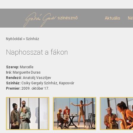
U
t
színésznő
Aktuális
Né
Jelenlegi hely
Nyitóoldal
»
Színház
Naphosszat a fákon
Szerep:
Marcelle
Iró:
Marguerite Duras
Rendező:
Anatolij Vasziljev
Színház:
Csiky Gergely Színház, Kaposvár
Premier:
2009. október 17.