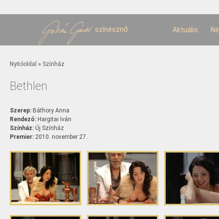
U
t
színésznő
Aktuális
Né
Jelenlegi hely
Nyitóoldal
»
Színház
Bethlen
Szerep:
Báthory Anna
Rendező:
Hargitai Iván
Színház:
Új Színház
Premier:
2010. november 27.