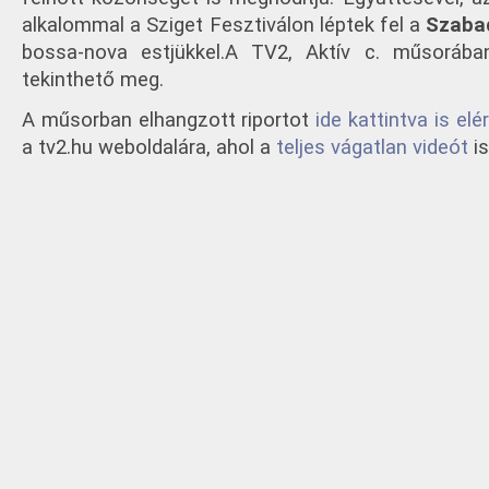
alkalommal a Sziget Fesztiválon léptek fel a
Szabad
bossa-nova estjükkel.
A TV2, Aktív c. műsorában
tekinthető meg.
A műsorban elhangzott riportot
ide kattintva is elé
a tv2.hu weboldalára, ahol a
teljes vágatlan videót
is