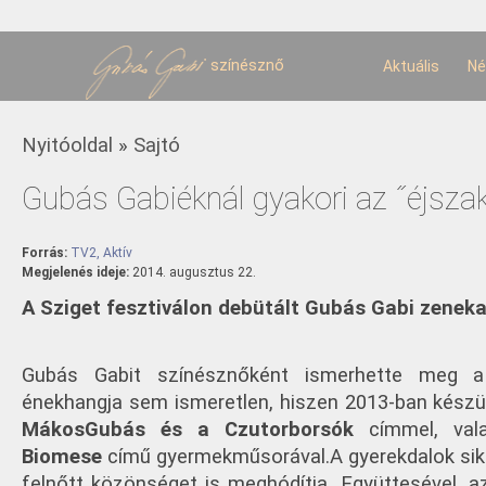
U
t
színésznő
Aktuális
Né
Jelenlegi hely
Nyitóoldal
»
Sajtó
Gubás Gabiéknál gyakori az ˝éjsza
Forrás:
TV2, Aktív
Megjelenés ideje:
2014. augusztus 22.
A Sziget fesztiválon debütált Gubás Gabi zenek
Gubás Gabit színésznőként ismerhette meg a
énekhangja sem ismeretlen, hiszen 2013-ban készül
MákosGubás és a Czutorborsók
címmel, vala
Biomese
című gyermekműsorával.
A gyerekdalok sik
felnőtt közönséget is meghódítja. Együttesével, a