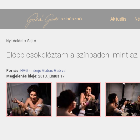
U
t
színésznő
Aktuális
Né
Jelenlegi hely
Nyitóoldal
»
Sajtó
Előbb csókolóztam a színpadon, mint az él
Forrás:
HVG - interjú Gubás Gabival
Megjelenés ideje:
2013. június 17.