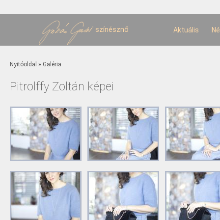
U
t
színésznő
Aktuális
Né
Jelenlegi hely
Nyitóoldal
»
Galéria
Pitrolffy Zoltán képei