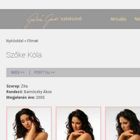
U
t
színésznő
Aktuális
Né
Jelenlegi hely
Nyitóoldal
»
Filmek
Szőke Kóla
IMDb >>
PORT.hu >>
Szerep:
Zita
Rendező:
Barnóczky Ákos
Megjelenés éve:
2005