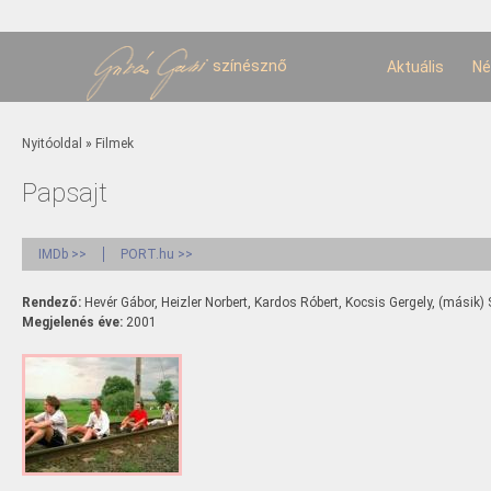
U
t
színésznő
Aktuális
Né
Jelenlegi hely
Nyitóoldal
»
Filmek
Papsajt
IMDb >>
PORT.hu >>
Rendező:
Hevér Gábor, Heizler Norbert, Kardos Róbert, Kocsis Gergely, (másik
Megjelenés éve:
2001