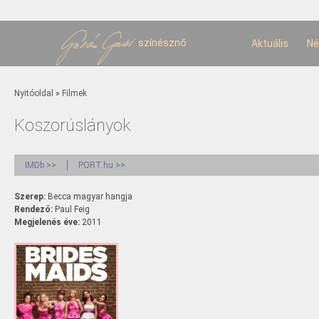
U
t
színésznő
Aktuális
Né
Jelenlegi hely
Nyitóoldal
»
Filmek
Koszorúslányok
IMDb >>
PORT.hu >>
Szerep:
Becca magyar hangja
Rendező:
Paul Feig
Megjelenés éve:
2011