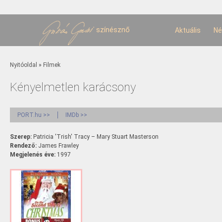
U
t
színésznő
Aktuális
Né
Jelenlegi hely
Nyitóoldal
»
Filmek
Kényelmetlen karácsony
PORT.hu >>
IMDb >>
Szerep:
Patricia 'Trish' Tracy – Mary Stuart Masterson
Rendező:
James Frawley
Megjelenés éve:
1997