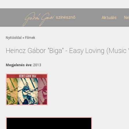
U
t
színésznő
Aktuális
Né
Jelenlegi hely
Nyitóoldal
»
Filmek
Heincz Gábor "Biga" - Easy Loving (Music 
Megjelenés éve:
2013