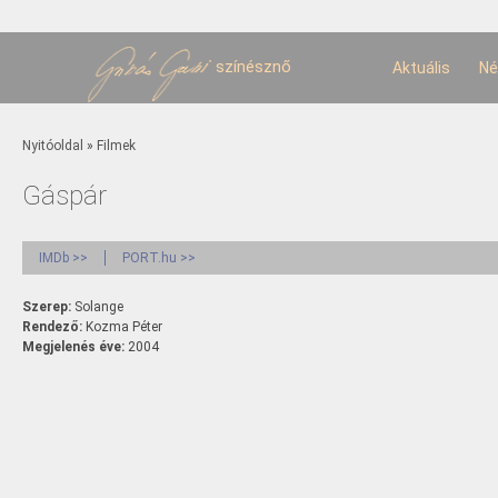
U
t
színésznő
Aktuális
Né
Jelenlegi hely
Nyitóoldal
»
Filmek
Gáspár
IMDb >>
PORT.hu >>
Szerep:
Solange
Rendező:
Kozma Péter
Megjelenés éve:
2004