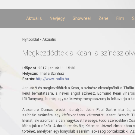
Ugrás a
tartalomra
Aktuális
Névjegy
Showreel
Zene
Film
S
Jelenlegi hely
Nyitóoldal
»
Aktuális
Megkezdődtek a Kean, a színész olv
Időpont:
2017. január 11. 15:30
Helyszín:
Thália Színház
Forrás:
http://www.thalia.hu
Január 9-én megkezdődtek a Kean, a színész olvasópróbái a Thália 
kerül bemutatásra, a neves angol színész, Edmund Kean viharos 
féltékenység, és még egy szökevény menyasszony is felkavarja a ke
Alexandre Dumas eredeti darabját Jean Paul Sartre írta át, 
színház számára egy kétfelvonásos változatot. Keant Szervét Tib
Elenát, aki azonban a dán nagykövet felesége. Főbb szerepekben Csá
láthatják a nézők. A darab rendezője, Kelemen József elmondása 
történet, amelyben egy bonyolult szerelmi sokszög bontakozik ki. A