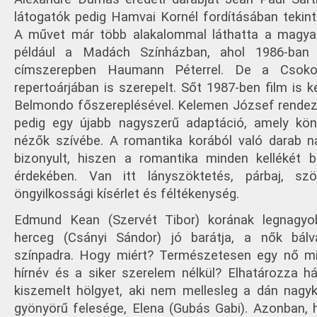
látogatók pedig Hamvai Kornél fordításában tekint
A művet már több alakalommal láthatta a magyar
például a Madách Színházban, ahol 1986-ban
címszerepben Haumann Péterrel. De a Csoko
repertoárjában is szerepelt. Sőt 1987-ben film is k
Belmondo főszereplésével. Kelemen József rendez
pedig egy újabb nagyszerű adaptáció, amely kö
nézők szívébe. A romantika korából való darab 
bizonyult, hiszen a romantika minden kellékét 
érdekében. Van itt lányszöktetés, párbaj, sz
öngyilkossági kísérlet és féltékenység.
Edmund Kean (Szervét Tibor) korának legnagyo
herceg (Csányi Sándor) jó barátja, a nők bál
színpadra. Hogy miért? Természetesen egy nő mi
hírnév és a siker szerelem nélkül? Elhatározza h
kiszemelt hölgyet, aki nem mellesleg a dán nagy
gyönyörű felesége, Elena (Gubás Gabi). Azonban, h