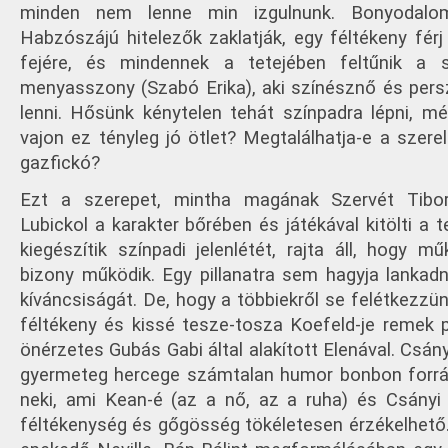
minden nem lenne min izgulnunk. Bonyodalo
Habzószájú hitelezők zaklatják, egy féltékeny férj 
fejére, és mindennek a tetejében feltűnik a 
menyasszony (Szabó Erika), aki színésznő és pers
lenni. Hősünk kénytelen tehát színpadra lépni, mé
vajon ez tényleg jó ötlet? Megtalálhatja-e a szere
gazfickó?
Ezt a szerepet, mintha magának Szervét Tiborn
Lubickol a karakter bőrében és játékával kitölti a 
kiegészítik színpadi jelenlétét, rajta áll, hogy 
bizony működik. Egy pillanatra sem hagyja lankadn
kíváncsiságát. De, hogy a többiekről se felétkezz
féltékeny és kissé tesze-tosza Koefeld-je remek p
önérzetes Gubás Gabi által alakított Elenával. Csán
gyermeteg hercege számtalan humor bonbon forrás
neki, ami Kean-é (az a nő, az a ruha) és Csány
féltékenység és gőgösség tökéletesen érzékelhet