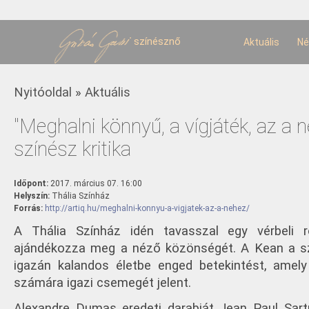
U
t
színésznő
Aktuális
Né
Jelenlegi hely
Nyitóoldal
»
Aktuális
"Meghalni könnyű, a vígjáték, az a n
színész kritika
Időpont:
2017. március 07. 16:00
Helyszín:
Thália Színház
Forrás:
http://artiq.hu/meghalni-konnyu-a-vigjatek-az-a-nehez/
A Thália Színház idén tavasszal egy vérbeli 
ajándékozza meg a néző közönségét. A Kean a 
igazán kalandos életbe enged betekintést, amel
számára igazi csemegét jelent.
Alexandre Dumas eredeti darabját Jean Paul Sartr