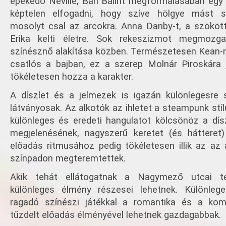
epekedő Neville, Bán Bálint megformálásában egy s
képtelen elfogadni, hogy szíve hölgye mást s
mosolyt csal az arcokra. Anna Danby-t, a szökö
Erika kelti életre. Sok rekeszizmot megmozga
színésznő alakítása közben. Természetesen Kean-ne
csatlós a bajban, ez a szerep Molnár Piroskára j
tökéletesen hozza a karakter.
A díszlet és a jelmezek is igazán különlegesre s
látványosak. Az alkotók az ihletet a steampunk stíl
különleges és eredeti hangulatot kölcsönöz a dís
megjelenésének, nagyszerű keretet (és hátteret
előadás ritmusához pedig tökéletesen illik az az
színpadon megteremtettek.
Akik tehát ellátogatnak a Nagymező utcai t
különleges élmény részesei lehetnek. Különlege
ragadó színészi játékkal a romantika és a ko
tűzdelt előadás élményével lehetnek gazdagabbak.