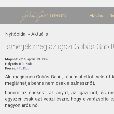
U
t
színésznő
Aktuális
Né
Jelenlegi hely
Nyitóoldal
»
Aktuális
Ismerjék meg az igazi Gubás Gabit
Időpont:
2016. április 23. 13:45
Helyszín:
RTL Klub
Forrás:
RTL Klub
Aki megismeri Gubás Gabit, ráadásul eltölt vele öt 
megláthatja benne nem csak a színésznőt,
hanem az énekest, az anyát, az igazi nőt, és m
egyszer csak azt veszi észre, hogy elvarázsolta e
nagyon erős nő.