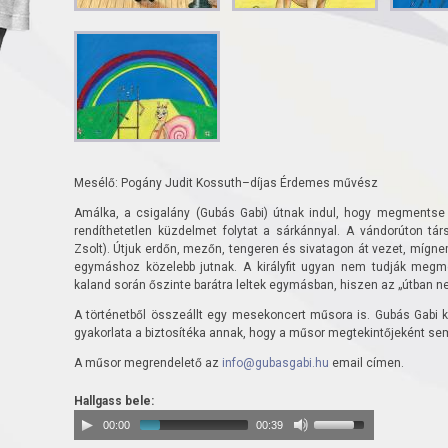
Mesélő: Pogány Judit Kossuth–díjas Érdemes művész
Amálka, a csigalány (Gubás Gabi) útnak indul, hogy megmentse a 
rendíthetetlen küzdelmet folytat a sárkánnyal. A vándorúton tár
Zsolt). Útjuk erdőn, mezőn, tengeren és sivatagon át vezet, mígne
egymáshoz közelebb jutnak. A királyfit ugyan nem tudják megm
kaland során őszinte barátra leltek egymásban, hiszen az „útban n
A történetből összeállt egy mesekoncert műsora is. Gubás Gabi 
gyakorlata a biztosítéka annak, hogy a műsor megtekintőjeként sem
A műsor megrendelető az
info@gubasgabi.hu
email címen.
Hallgass bele:
00:00
00:39