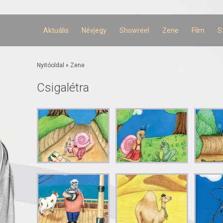
Ugrás a
tartalomra
Aktuális
Névjegy
Showreel
Zene
Film
S
Jelenlegi hely
Nyitóoldal
»
Zene
Csigalétra