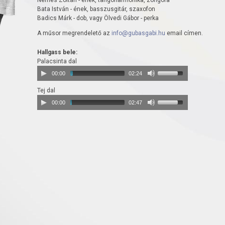
Nemes Zoltán - ének, tangóharmónika, zongora
Bata István - ének, basszusgitár, szaxofon
Badics Márk - dob, vagy Ölvedi Gábor - perka
A műsor megrendelető az
info@gubasgabi.hu
email címen.
Hallgass bele:
Palacsinta dal
00:00
02:24
Tej dal
00:00
02:47