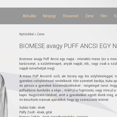
Ugrás a
tartalomra
Aktuális
Névjegy
Showreel
Zene
Film
S
Jelenlegi hely
Nyitóoldal
»
Zene
BIOMESE avagy PUFF ANCSI EGY 
Biomese avagy Puff Ancsi egy napja - interaktív mese (ez a mese 
karácsonyt, a születésnapot, anyák napját, stb., vagy csak a szül
napját ismerhetjük meg)
A mese Puff Ancsiról szól, aki bizony egy kis súlyfelesleggel, 
gyerekes csínytevéssel rendelkezik. Hőn szeretett barátja, Kuka a
és persze a gyerekek közreműködésével - rengeteget tanul. Hogy
puffadásos dundulás a vége -, miért jó a fogmosás, vagy mire jó a 
kapni. Nagyszerű történet, amit a gyerekekkel együtt élünk meg, a
mi készítünk másnak ajándékot, hogy így szerezzünk örömet.
Gubás Gabi - ének
Pálfy Zsolt - ének, gitár