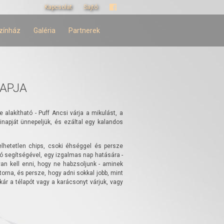
Kapcsolat
Sajtó
zínház
Galéria
Partnerek
NAPJA
alakítható - Puff Ancsi várja a mikulást, a
inapját ünnepeljük, és ezáltal egy kalandos
telhetetlen chips, csoki éhséggel és persze
pó segítségével, egy izgalmas nap hatására -
an kell enni, hogy ne habzsoljunk - aminek
torna, és persze, hogy adni sokkal jobb, mint
kár a télapót vagy a karácsonyt várjuk, vagy