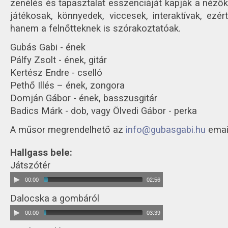
zenélés és tapasztalat esszenciáját kapják a nézők 
játékosak, könnyedek, viccesek, interaktívak, ezé
hanem a felnőtteknek is szórakoztatóak.
Gubás Gabi - ének
Pálfy Zsolt - ének, gitár
Kertész Endre - cselló
Pethő Illés – ének, zongora
Domján Gábor - ének, basszusgitár
Badics Márk - dob, vagy Ölvedi Gábor - perka
A műsor megrendelhető az
info@gubasgabi.hu
emai
Hallgass bele:
Játszótér
00:00
02:56
Dalocska a gombáról
00:00
03:39