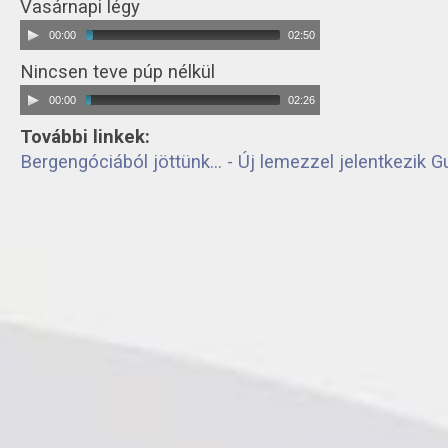
Vasárnapi légy
00:00
02:50
Nincsen teve púp nélkül
00:00
02:26
További linkek:
Bergengóciából jöttünk... - Új lemezzel jelentkezik 