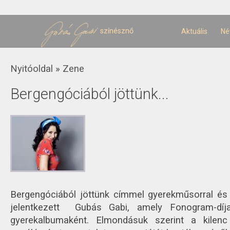
U
t
színésznő
Aktuális
Né
Jelenlegi hely
Nyitóoldal
»
Zene
Bergengóciából jöttünk...
Bergengóciából jöttünk címmel gyerekműsorral és
jelentkezett Gubás Gabi, amely Fonogram-díj
gyerekalbumaként. Elmondásuk szerint a kilen