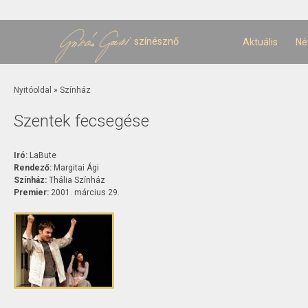
U
t
színésznő
Aktuális
Né
Jelenlegi hely
Nyitóoldal
»
Színház
Szentek fecsegése
Iró:
LaBute
Rendező:
Margitai Ági
Színház:
Thália Színház
Premier:
2001. március 29.