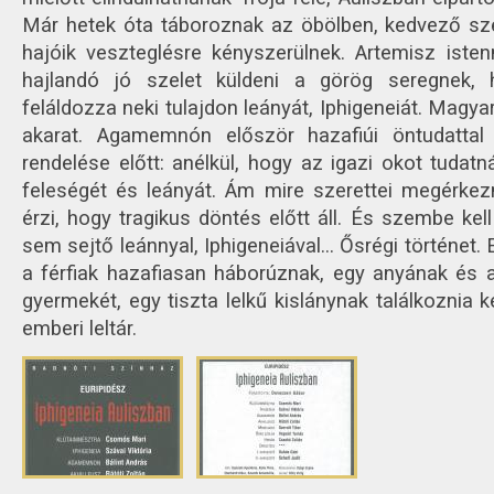
Már hetek óta táboroznak az öbölben, kedvező szé
hajóik veszteglésre kényszerülnek. Artemisz iste
hajlandó jó szelet küldeni a görög seregnek
feláldozza neki tulajdon leányát, Iphigeneiát. Magyar
akarat. Agamemnón először hazafiúi öntudattal 
rendelése előtt: anélkül, hogy az igazi okot tudatn
feleségét és leányát. Ám mire szerettei megérke
érzi, hogy tragikus döntés előtt áll. És szembe kell
sem sejtő leánnyal, Iphigeneiával… Ősrégi történet. 
a férfiak hazafiasan háborúznak, egy anyának és a
gyermekét, egy tiszta lelkű kislánynak találkoznia k
emberi leltár.