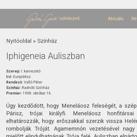
U
t
színésznő
Aktuális
Né
Jelenlegi hely
Nyitóoldal
»
Színház
Iphigeneia Auliszban
Szerep:
I. karvezető
Iró:
Euripidész
Rendező:
Valló Péter
Színház:
Radnóti Színház
Premier:
1998. október 16.
Úgy kezdődött, hogy Meneláosz feleségét, a szé
Párisz, trójai királyfi. Meneláosz honfitárs
elhatározzák, hogy erőszakkal szerzik vissza Helé
rombolják Tróját. Agamemnón vezetésével nagy 
mielőtt elindulhatnának Trója felé, Auliszban elpárt