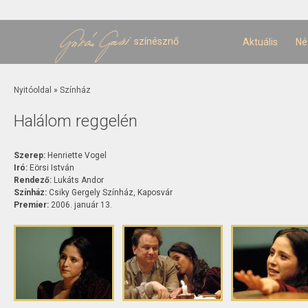
U
t
színésznő
Aktuális
Né
Jelenlegi hely
Nyitóoldal
»
Színház
Halálom reggelén
Szerep:
Henriette Vogel
Iró:
Eörsi István
Rendező:
Lukáts Andor
Színház:
Csiky Gergely Színház, Kaposvár
Premier:
2006. január 13.