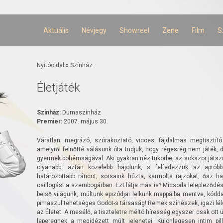
Ugrás a
tartalomra
Aktuális
Névjegy
Showreel
Zene
Film
S
Jelenlegi hely
Nyitóoldal
»
Színház
Életjáték
Színház:
Dumaszínház
Premier:
2007. május 30.
Váratlan, megrázó, szórakoztató, vicces, fájdalmas megtisztító
amelyről felnőtté válásunk óta tudjuk, hogy régesrég nem játék, d
gyermek bohémságával. Aki gyakran néz tükörbe, az sokszor játszik 
olyanabb, aztán közelebb hajolunk, s felfedezzük az aprób
határozottabb ráncot, sorsaink húzta, karmolta rajzokat, ősz ha
csillogást a szembogárban. Ezt látja más is? Micsoda lelepleződé
belső világunk, múltunk epizódjai lelkünk mappáiba mentve, kódd
pimaszul tehetséges Godot-s társaság! Remek színészek, igazi lélek
az Életet. A mesélő, a tiszteletre méltó híresség egyszer csak ott 
leperegnek a megidézett múlt jelenetei. Különlegesen intim pil