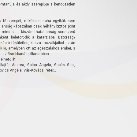
mtanúja és aktív szereplője a kendőzetlen
as főszerepét, miközben soha egyikük sem
ytalanság káoszában csak néhány biztos pont
...mindezt a kiszámíthatatlanság sorsszerű
ént beletörődik a katarzisba. Bátorság?
áció fésületlen, kusza mozaikjaiból aztán
ik ki, amelyben ott az egészalakos ember, s
 az ősrobbanás pillanatában.
lhető át.
llajtár Andrea, Galán Angéla, Gubás Gabi,
ics Angéla, Vári-Kovács Péter...