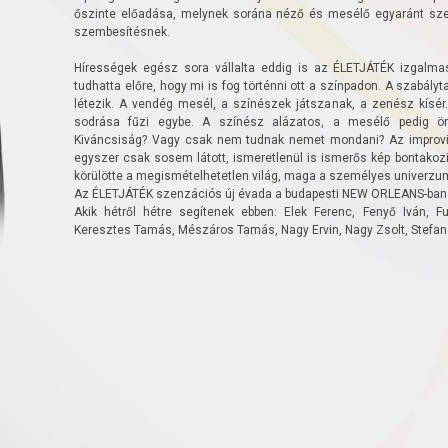
őszinte előadása, melynek sorána néző és mesélő egyaránt sze
szembesítésnek.
Hírességek egész sora vállalta eddig is az ÉLETJÁTÉK izgalm
tudhatta előre, hogy mi is fog történni ott a színpadon. A szabál
létezik. A vendég mesél, a színészek játszanak, a zenész kísér
sodrása fűzi egybe. A színész alázatos, a mesélő pedig önk
Kiváncsiság? Vagy csak nem tudnak nemet mondani? Az improviz
egyszer csak sosem látott, ismeretlenül is ismerős kép bontakoz
körülötte a megismételhetetlen világ, maga a személyes univerzum
Az ÉLETJÁTÉK szenzációs új évada a budapesti NEW ORLEANS-ban é
Akik hétről hétre segítenek ebben: Elek Ferenc, Fenyő Iván, Fu
Keresztes Tamás, Mészáros Tamás, Nagy Ervin, Nagy Zsolt, Stefanov