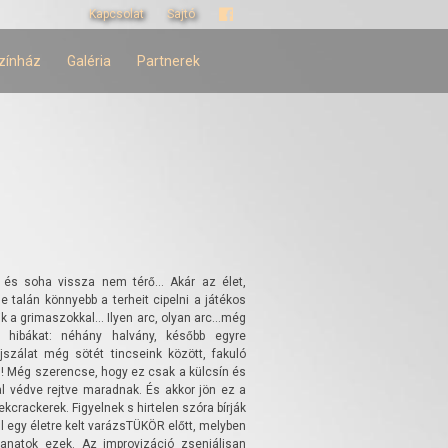
Kapcsolat
Sajtó
zínház
Galéria
Partnerek
 és soha vissza nem térő... Akár az élet,
e talán könnyebb a terheit cipelni a játékos
a grimaszokkal... Ilyen arc, olyan arc...még
b hibákat: néhány halvány, később egyre
jszálat még sötét tincseink között, fakuló
s! Még szerencse, hogy ez csak a külcsín és
al védve rejtve maradnak. És akkor jön ez a
crackerek. Figyelnek s hirtelen szóra bírják
ül egy életre kelt varázsTÜKÖR előtt, melyben
lanatok ezek. Az improvizáció zseniálisan