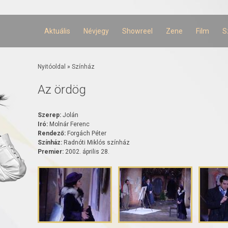
Ugrás a
tartalomra
Aktuális
Névjegy
Showreel
Zene
Film
S
Jelenlegi hely
Nyitóoldal
»
Színház
Az ördög
Szerep:
Jolán
Iró:
Molnár Ferenc
Rendező:
Forgách Péter
Színház:
Radnóti Miklós színház
Premier:
2002. április 28.