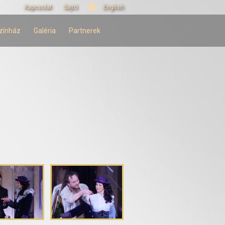
Kapcsolat
Sajtó
English
zínház
Galéria
Partnerek