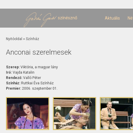
U
t
színésznő
Aktuális
Né
Jelenlegi hely
Nyitóoldal
»
Színház
Anconai szerelmesek
Szerep:
Viktória, a magyar lány
Iró:
Vajda Katalin
Rendező:
Valló Péter
Színház:
Ruttkai Éva Színház
Premier:
2006. szeptember 01.