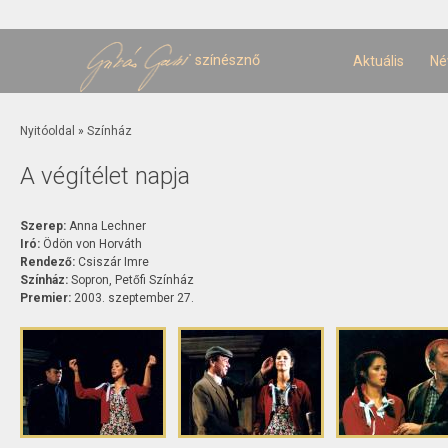
U
t
színésznő
Aktuális
Né
Jelenlegi hely
Nyitóoldal
»
Színház
A végítélet napja
Szerep:
Anna Lechner
Iró:
Ödön von Horváth
Rendező:
Csiszár Imre
Színház:
Sopron, Petőfi Színház
Premier:
2003. szeptember 27.