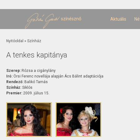
U
t
színésznő
Aktuális
Né
Jelenlegi hely
Nyitóoldal
»
Színház
A tenkes kapitánya
Szerep:
Rózsa a cigánylány
Iró:
Örsi Ferenc novellája alapján Ács Bálint adaptációja
Rendező:
Balikó Tamás
Színház:
Siklós
Premier:
2009. július 15.