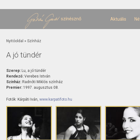
U
t
színésznő
Aktuális
Né
Jelenlegi hely
Nyitóoldal
»
Színház
A jó tündér
Szerep:
Lu, a jó tündér
Rendező:
Verebes István
Színház:
Radnóti Miklós színház
Premier:
1997. augusztus 08.
Fotók: Kárpáti Iván,
www.karpatifoto.hu