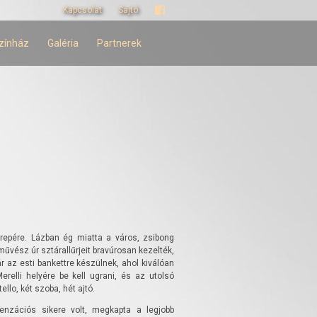
Kapcsolat
Sajtó
zínház
Galéria
Partnerek
erepére. Lázban ég miatta a város, zsibong
művész úr sztárallűrjeit bravúrosan kezelték,
 az esti bankettre készülnek, ahol kiválóan
erelli helyére be kell ugrani, és az utolsó
ello, két szoba, hét ajtó.
zációs sikere volt, megkapta a legjobb