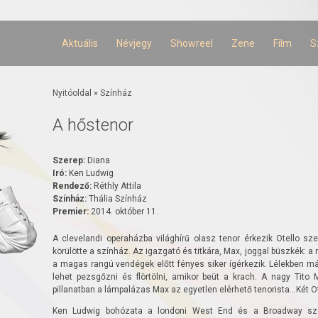
Ugrás a
tartalomra
Aktuális
Névjegy
Showreel
Zene
Film
S
Jelenlegi hely
Nyitóoldal
»
Színház
A hőstenor
Szerep:
Diana
Iró:
Ken Ludwig
Rendező:
Réthly Attila
Színház:
Thália Színház
Premier:
2014. október 11.
A clevelandi operaházba világhírű olasz tenor érkezik Otello sz
körülötte a színház. Az igazgató és titkára, Max, joggal büszkék: a 
a magas rangú vendégek előtt fényes siker ígérkezik. Lélekben már
lehet pezsgőzni és flörtölni, amikor beüt a krach. A nagy Tito M
pillanatban a lámpalázas Max az egyetlen elérhető tenorista...Két Ot
Ken Ludwig bohózata a londoni West End és a Broadway szen