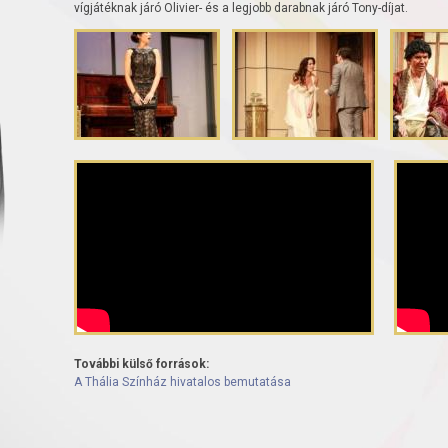
vígjátéknak járó Olivier- és a legjobb darabnak járó Tony-díjat.
További külső források:
A Thália Színház hivatalos bemutatása